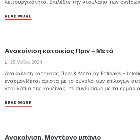
λειτουργικότητα. Επιλέξτε την ντουλάπα των ονείρω
μας στην Ν. Μάκρη και διαλέξτε το χρώμα και το σχ
READ MORE
Ανακαίνιση κατοικίας Πριν – Μετά
25 Μαΐου 2024
Ανακαίνιση κατοικίας Πριν & Μετά by Fotinakis – Inte
εναρμονίζεται άριστα με το σύνολο των επιλογών αυτ
ντουλάπια της κουζίνας σε συνδυασμό με τα ερμάρια
άφθονος χώρος στον πάγκο της και…
READ MORE
Ανακαίνιση. Μοντέρνο μπάνιο