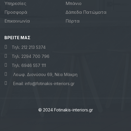
Υπηρεσίες
Μπάνιο
Προσφορά
Δάπεδα Πατώματα
Επικοινωνία
Πόρτα
ΒΡΕΙΤΕ ΜΑΣ
Τηλ: 212 213 5374
Τηλ: 2294 700 796
Τηλ: 6946 557 111
Λεωφ. Διονύσου 69, Νέα Μάκρη
Email: info@fotinakis-interiors.gr
© 2024 Fotinakis-interiors.gr
Επιπλα κουζινας Ν.Μακρη Fotinakis Interiors | Ανακαινιση
Κουζινας-Ανακαινιση σπιτιου Ν. Μακρη